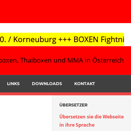
++ BOXEN Fightnight 10.10. / Leibnit
ickboxen, Thaiboxen und MMA in Österreich
LINKS
DOWNLOADS
KONTAKT
ÜBERSETZER
Übersetzen sie die Webseite
in ihre Sprache