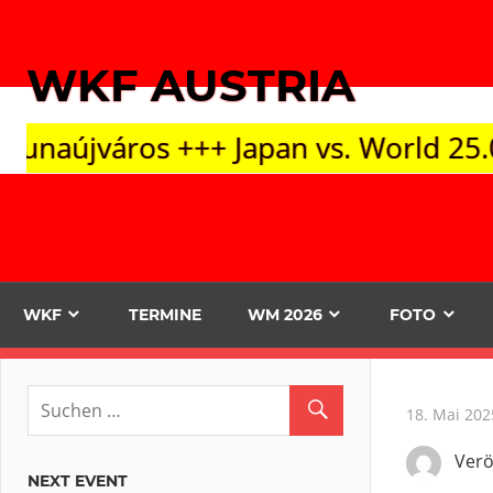
Zum
Inhalt
WKF AUSTRIA
springen
+ Japan vs. World 25.09. Tokyo +++ O
WKF
TERMINE
WM 2026
FOTO
18. Mai 202
Verö
NEXT EVENT