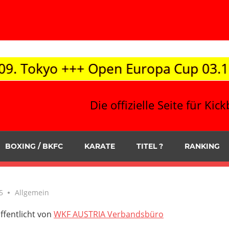
pen Europa Cup 03.10. / Korneuburg +
Die offizielle Seite für K
BOXING / BKFC
KARATE
TITEL ?
RANKING
5
Allgemein
ffentlicht von
WKF AUSTRIA Verbandsbüro