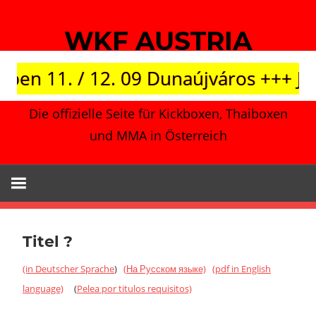
Zum
Inhalt
WKF AUSTRIA
springen
11. / 12. 09 Dunaújváros +++ Japan v
Die offizielle Seite für Kickboxen, Thaiboxen
und MMA in Österreich
Titel ?
(in Deutscher Sprache
)
(
На Русском языке)
(pdf in English
language)
(
Pelea
por titulos requisitos)