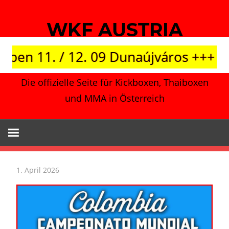
Zum
Inhalt
WKF AUSTRIA
springen
1. / 12. 09 Dunaújváros +++ Japan vs
Die offizielle Seite für Kickboxen, Thaiboxen
und MMA in Österreich
1. April 2026