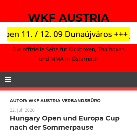
Zum
Inhalt
WKF AUSTRIA
springen
1. / 12. 09 Dunaújváros +++ Japan vs
Die offizielle Seite für Kickboxen, Thaiboxen
und MMA in Österreich
AUTOR:
WKF AUSTRIA VERBANDSBÜRO
22. Juli 2026
Hungary Open und Europa Cup
nach der Sommerpause