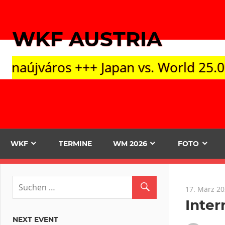
Zum
Inhalt
WKF AUSTRIA
springen
+ Japan vs. World 25.09. Tokyo +++ O
WKF
TERMINE
WM 2026
FOTO
17. März 2
Inter
NEXT EVENT