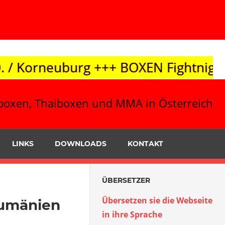
++ BOXEN Fightnight 10.10. / Leibnit
ickboxen, Thaiboxen und MMA in Österreich
LINKS
DOWNLOADS
KONTAKT
ÜBERSETZER
Übersetzen sie die Webseite
Rumänien
in ihre Sprache