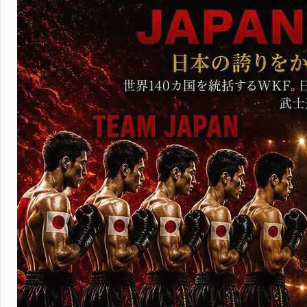
Moldawi
Fighte
Das offi
Event be
Letztes 
mit allen
Im Hinbl
Teams u
teilnehm
genießen