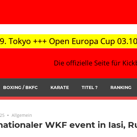
pen Europa Cup 03.10. / Korneuburg +
Die offizielle Seite für K
BOXING / BKFC
KARATE
TITEL ?
RANKING
025
Allgemein
nationaler WKF event in Iasi, 