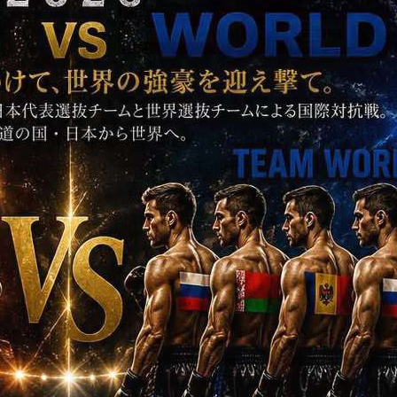
en .
rs of Legend
zielle Wiegen findet am Mittwoch, den 30. April st
ginnt wegen der großen Teilnehmerzahl bereits 
Jahr waren über 1.000 (!) Teilnehmer am Start. Di
 erforderlichen Informationen folgt in kürze.
ick auf die Super
Europameisterschaft 22. bis 29. J
nseres
Österreichischen WKF AUSTRIA National
en und wieder die großartige Rumänischen Gastf
. Die Ausschreibung in Englischer Sprache folgt in