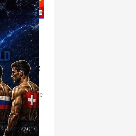
att und der TOP
am Donnerstag.
e Ausschreibung
uni
werden viele
team
in Iasi
reundschaft
 kürze.