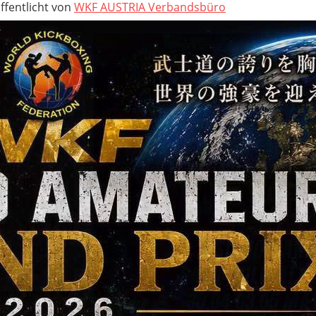
ffentlicht von
WKF AUSTRIA Verbandsbüro
MINA
als
t der
WKF
A
und
WKF
Vize-
 ist
er der TOP
ltung, die
April bis 03.
er
Stadt IASI
en wird.
n OST –
n nahe der
zu