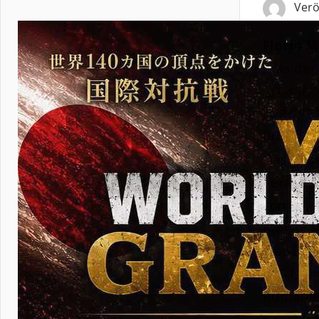
Verö
Florin 
Präsiden
ROMANI
EUROPE
Präsident
Gastgeb
Veransta
von
30. 
Mai
in d
stattfind
Das ist i
Rumänie
Grenze 