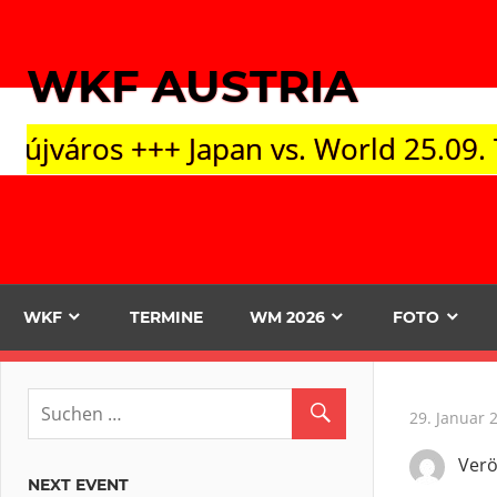
Zum
Inhalt
WKF AUSTRIA
springen
an vs. World 25.09. Tokyo +++ Open E
WKF
TERMINE
WM 2026
FOTO
29. Januar 
Verö
NEXT EVENT