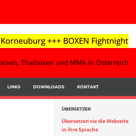
XEN Fightnight 10.10. / Leibnitz +++
ickboxen, Thaiboxen und MMA in Österreich
LINKS
DOWNLOADS
KONTAKT
ÜBERSETZER
Übersetzen sie die Webseite
in ihre Sprache