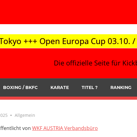
uropa Cup 03.10. / Korneuburg +++ BO
Die offizielle Seite für K
BOXING / BKFC
KARATE
TITEL ?
RANKING
2025
Allgemein
ffentlicht von
WKF AUSTRIA Verbandsbüro