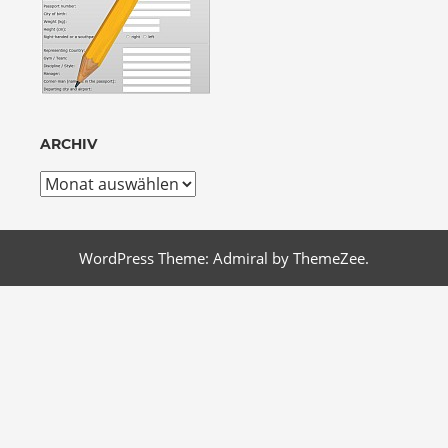
ARCHIV
Archiv
WordPress Theme: Admiral by ThemeZee.