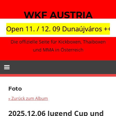
Zum
Inhalt
WKF AUSTRIA
springen
n 11. / 12. 09 Dunaújváros +++ Japan
Die offizielle Seite für Kickboxen, Thaiboxen
und MMA in Österreich
Foto
« Zurück zum Album
2025.12.06 Jugend Cup und