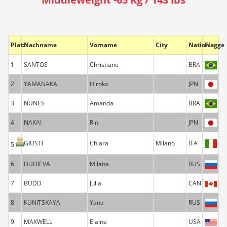
Platz
Nachname
Vorname
City
Nation
Flagge
1
SANTOS
Christiane
BRA
2
YAMANAKA
Hiroko
JPN
3
NUNES
Amanda
BRA
4
NAKAI
Rin
JPN
GIUSTI
Chiara
Milano
ITA
5
6
DUDIEVA
Milana
RUS
7
BUDD
Julia
CAN
8
KUNITSKAYA
Yana
RUS
9
MAXWELL
Elaina
USA