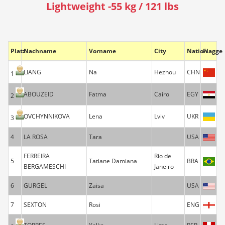
Lightweight -55 kg / 121 lbs
Platz
Nachname
Vorname
City
Nation
Flagge
LIANG
Na
Hezhou
CHN
1
ABOUZEID
Fatma
Cairo
EGY
2
OVCHYNNIKOVA
Lena
Lviv
UKR
3
4
LA ROSA
Tara
USA
FERREIRA
Rio de
5
Tatiane Damiana
BRA
BERGAMESCHI
Janeiro
6
GURGEL
Zaisa
USA
7
SEXTON
Rosi
ENG