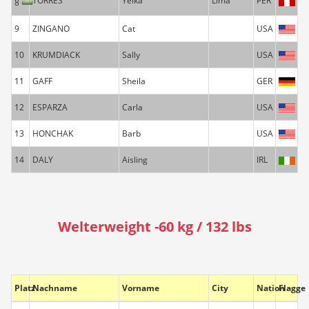
TORRES
Yelka
Lima
PER
8
9
ZINGANO
Cat
USA
10
KRUMDIACK
Sally
USA
11
GAFF
Sheila
GER
12
ESPARZA
Carla
USA
13
HONCHAK
Barb
USA
14
DALY
Aisling
IRL
Welterweight -60 kg / 132 lbs
Platz
Nachname
Vorname
City
Nation
Flagge