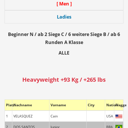
[ Men ]
Ladies
Beginner N / ab 2 Siege C / 6 weitere Siege B / ab 6
Runden A Klasse
ALLE
Heavyweight +93 Kg / +265 lbs
Platz
Nachname
Vorname
City
Nation
Flagge
1
VELASQUEZ
Cain
USA
2
DOS SANTOS
Junior
BRA