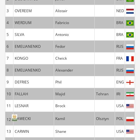
3
OVEREEM
Alistair
NED
4
WERDUM
Fabricio
BRA
5
SILVA
Antonio
BRA
6
EMELIANENKO
Fedor
RUS
7
KONGO
Cheick
FRA
8
EMELIANENKO
Alexander
RUS
9
DEFRIES
Phil
ENG
10
FALLAH
Majid
Tehran
IRI
11
LESNAR
Brock
USA
KAWECKI
Kamil
Olsztyn
POL
12
13
CARWIN
Shane
USA