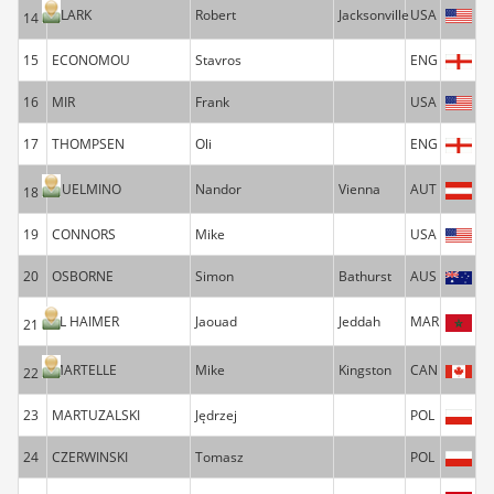
CLARK
Robert
Jacksonville
USA
14
15
ECONOMOU
Stavros
ENG
16
MIR
Frank
USA
17
THOMPSEN
Oli
ENG
GUELMINO
Nandor
Vienna
AUT
18
19
CONNORS
Mike
USA
20
OSBORNE
Simon
Bathurst
AUS
EL HAIMER
Jaouad
Jeddah
MAR
21
MARTELLE
Mike
Kingston
CAN
22
23
MARTUZALSKI
Jędrzej
POL
24
CZERWINSKI
Tomasz
POL