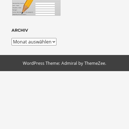
ARCHIV
Archiv
WordPress Theme: Admiral by ThemeZee.