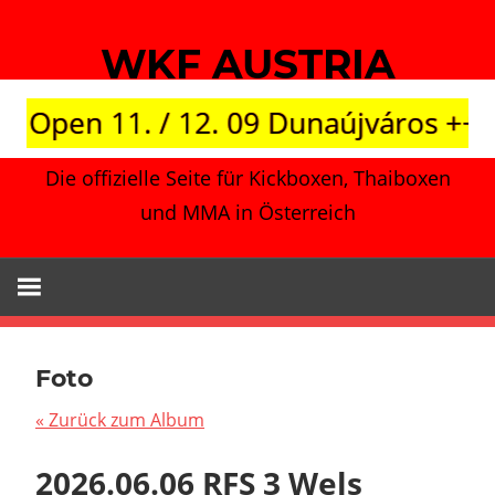
Zum
Inhalt
WKF AUSTRIA
springen
en 11. / 12. 09 Dunaújváros +++ Japa
Die offizielle Seite für Kickboxen, Thaiboxen
und MMA in Österreich
Foto
« Zurück zum Album
2026.06.06 RFS 3 Wels