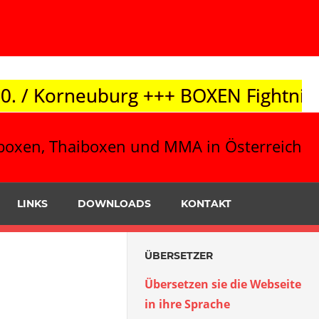
+++ BOXEN Fightnight 10.10. / Leibni
ickboxen, Thaiboxen und MMA in Österreich
LINKS
DOWNLOADS
KONTAKT
ÜBERSETZER
Übersetzen sie die Webseite
in ihre Sprache