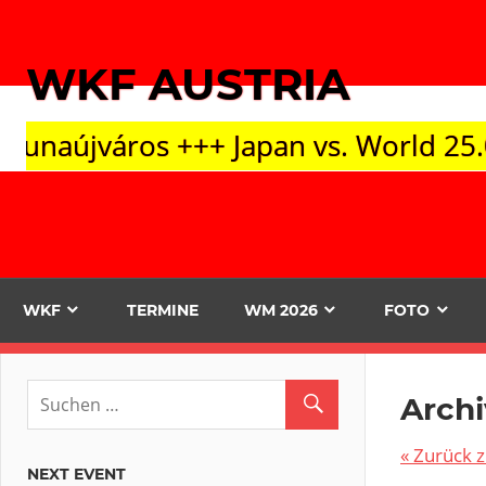
Zum
Inhalt
WKF AUSTRIA
springen
+ Japan vs. World 25.09. Tokyo +++ O
WKF
TERMINE
WM 2026
FOTO
Archi
« Zurück
NEXT EVENT