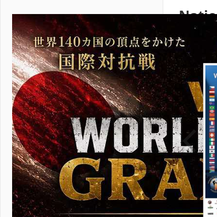
Natio
in Pr