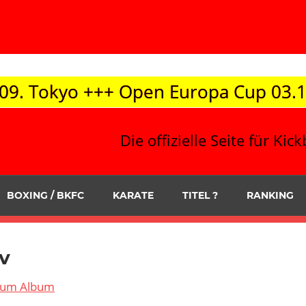
pen Europa Cup 03.10. / Korneuburg 
Die offizielle Seite für K
BOXING / BKFC
KARATE
TITEL ?
RANKING
v
 zum Album