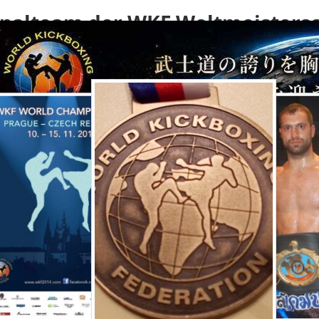
nalteam der WKF Weltmeistersc
ag