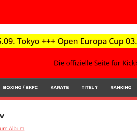
Open Europa Cup 03.10. / Korneuburg 
Die offizielle Seite für K
BOXING / BKFC
KARATE
TITEL ?
RANKING
v
 zum Album