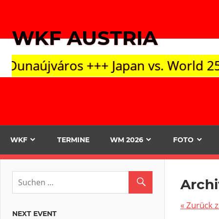
Zum
Inhalt
WKF AUSTRIA
springen
++ Japan vs. World 25.09. Tokyo +++ 
WKF
TERMINE
WM 2026
FOTO
Archi
« Zurück
NEXT EVENT