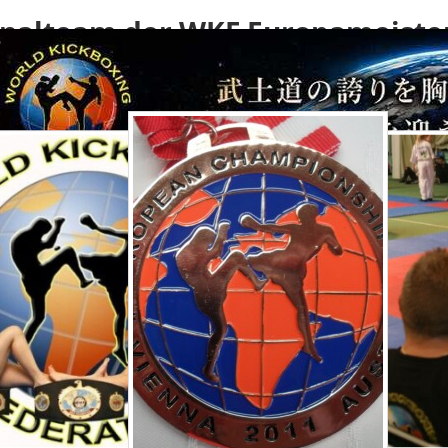
nalteam der WKF Europameiste
Wien