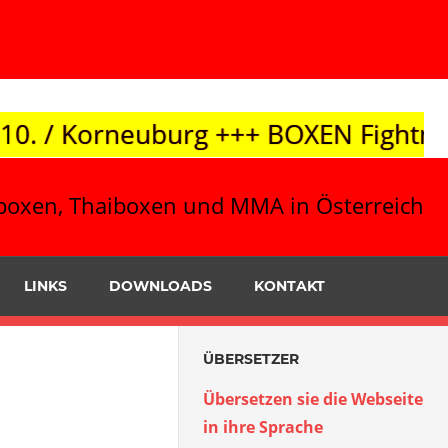
+++ BOXEN Fightnight 10.10. / Leibni
ickboxen, Thaiboxen und MMA in Österreich
LINKS
DOWNLOADS
KONTAKT
ÜBERSETZER
Übersetzen sie die Webseite
in ihre Sprache