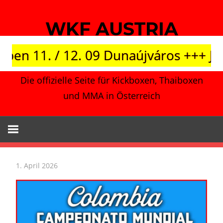
Zum
Inhalt
WKF AUSTRIA
springen
. / 12. 09 Dunaújváros +++ Japan vs.
Die offizielle Seite für Kickboxen, Thaiboxen
und MMA in Österreich
1. April 2026